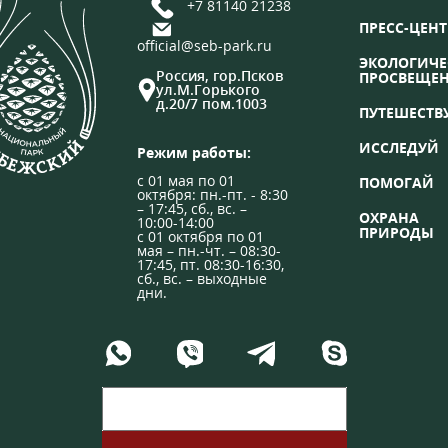
+7 81140 21238
ПРЕСС-ЦЕНТ
official@seb-park.ru
ЭКОЛОГИЧЕ
Россия, гор.Псков
ПРОСВЕЩЕ
ул.М.Горького
д.20/7 пом.1003
ПУТЕШЕСТВ
ИССЛЕДУЙ
Режим работы:
с 01 мая по 01
ПОМОГАЙ
октября: пн.-пт. - 8:30
– 17:45, сб., вс. –
ОХРАНА
10:00-14:00
ПРИРОДЫ
с 01 октября по 01
мая – пн.-чт. – 08:30-
17:45, пт. 08:30-16:30,
сб., вс. – выходные
дни.