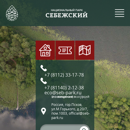
+7 (8112) 33-17-78
+7 (81140) 2-12-38
eco@seb-park.ru
(по вопросам экскурсий и посещения)
Россия, гор.Псков,
ул.М.Горького, д.20/7,
пом.1003, official@seb-
park.ru