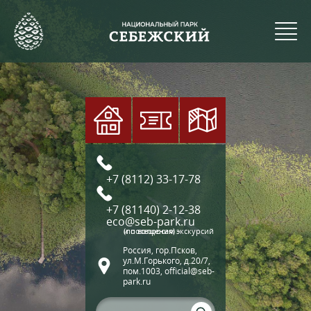
+7 (8112) 33-17-78
+7 (81140) 2-12-38
eco@seb-park.ru
(по вопросам экскурсий и посещения)
Россия, гор.Псков,
ул.М.Горького, д.20/7,
пом.1003, official@seb-
park.ru