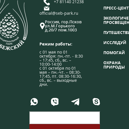
+7 81140 21238
ПРЕСС-ЦЕНТ
official@seb-park.ru
ЭКОЛОГИЧЕ
Россия, гор.Псков
ПРОСВЕЩЕ
ул.М.Горького
д.20/7 пом.1003
ПУТЕШЕСТВ
ИССЛЕДУЙ
Режим работы:
с 01 мая по 01
ПОМОГАЙ
октября: пн.-пт. - 8:30
– 17:45, сб., вс. –
ОХРАНА
10:00-14:00
ПРИРОДЫ
с 01 октября по 01
мая – пн.-чт. – 08:30-
17:45, пт. 08:30-16:30,
сб., вс. – выходные
дни.