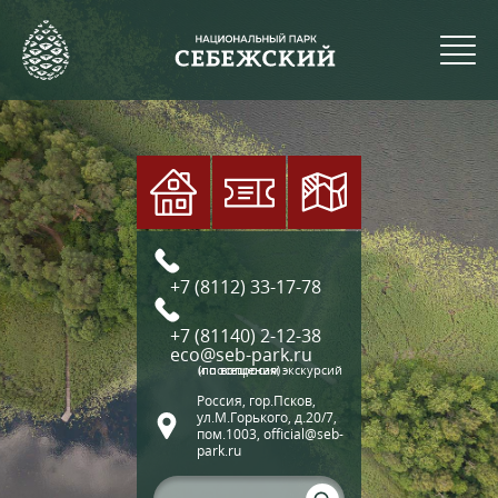
+7 (8112) 33-17-78
+7 (81140) 2-12-38
eco@seb-park.ru
(по вопросам экскурсий и посещения)
Россия, гор.Псков,
ул.М.Горького, д.20/7,
пом.1003, official@seb-
park.ru