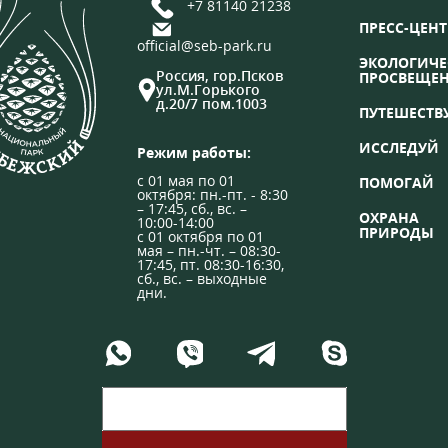
+7 81140 21238
ПРЕСС-ЦЕНТ
official@seb-park.ru
ЭКОЛОГИЧЕ
Россия, гор.Псков
ПРОСВЕЩЕ
ул.М.Горького
д.20/7 пом.1003
ПУТЕШЕСТВ
ИССЛЕДУЙ
Режим работы:
с 01 мая по 01
ПОМОГАЙ
октября: пн.-пт. - 8:30
– 17:45, сб., вс. –
ОХРАНА
10:00-14:00
ПРИРОДЫ
с 01 октября по 01
мая – пн.-чт. – 08:30-
17:45, пт. 08:30-16:30,
сб., вс. – выходные
дни.