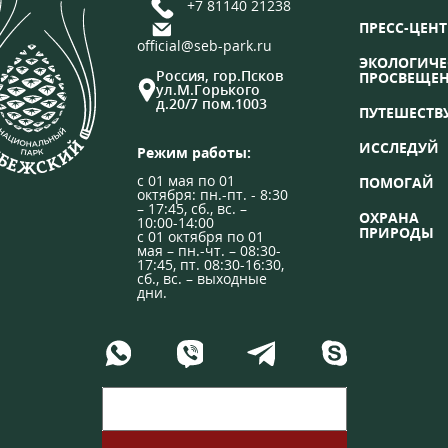
+7 81140 21238
ПРЕСС-ЦЕНТ
official@seb-park.ru
ЭКОЛОГИЧЕ
Россия, гор.Псков
ПРОСВЕЩЕ
ул.М.Горького
д.20/7 пом.1003
ПУТЕШЕСТВ
ИССЛЕДУЙ
Режим работы:
с 01 мая по 01
ПОМОГАЙ
октября: пн.-пт. - 8:30
– 17:45, сб., вс. –
ОХРАНА
10:00-14:00
ПРИРОДЫ
с 01 октября по 01
мая – пн.-чт. – 08:30-
17:45, пт. 08:30-16:30,
сб., вс. – выходные
дни.