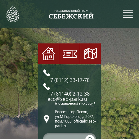
+7 (8112) 33-17-78
+7 (81140) 2-12-38
eco@seb-park.ru
(по вопросам экскурсий и посещения)
Россия, гор.Псков,
ул.М.Горького, д.20/7,
пом.1003, official@seb-
park.ru