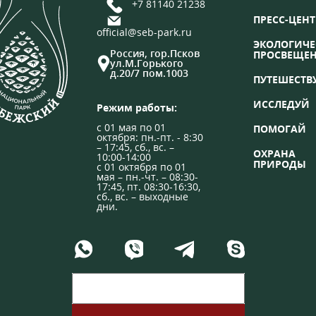
+7 81140 21238
ПРЕСС-ЦЕНТ
official@seb-park.ru
ЭКОЛОГИЧЕ
Россия, гор.Псков
ПРОСВЕЩЕ
ул.М.Горького
д.20/7 пом.1003
ПУТЕШЕСТВ
ИССЛЕДУЙ
Режим работы:
с 01 мая по 01
ПОМОГАЙ
октября: пн.-пт. - 8:30
– 17:45, сб., вс. –
ОХРАНА
10:00-14:00
ПРИРОДЫ
с 01 октября по 01
мая – пн.-чт. – 08:30-
17:45, пт. 08:30-16:30,
сб., вс. – выходные
дни.