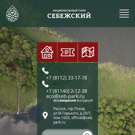
+7 (8112) 33-17-78
+7 (81140) 2-12-38
eco@seb-park.ru
(по вопросам экскурсий и посещения)
Россия, гор.Псков,
ул.М.Горького, д.20/7,
пом.1003, official@seb-
park.ru