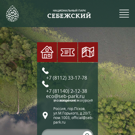
+7 (8112) 33-17-78
+7 (81140) 2-12-38
eco@seb-park.ru
(по вопросам экскурсий и посещения)
Россия, гор.Псков,
ул.М.Горького, д.20/7,
пом.1003, official@seb-
park.ru