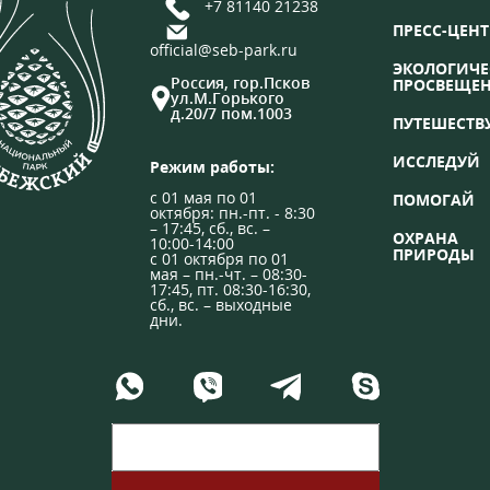
+7 81140 21238
ПРЕСС-ЦЕНТ
official@seb-park.ru
ЭКОЛОГИЧЕ
Россия, гор.Псков
ПРОСВЕЩЕ
ул.М.Горького
д.20/7 пом.1003
ПУТЕШЕСТВ
ИССЛЕДУЙ
Режим работы:
с 01 мая по 01
ПОМОГАЙ
октября: пн.-пт. - 8:30
– 17:45, сб., вс. –
ОХРАНА
10:00-14:00
ПРИРОДЫ
с 01 октября по 01
мая – пн.-чт. – 08:30-
17:45, пт. 08:30-16:30,
сб., вс. – выходные
дни.