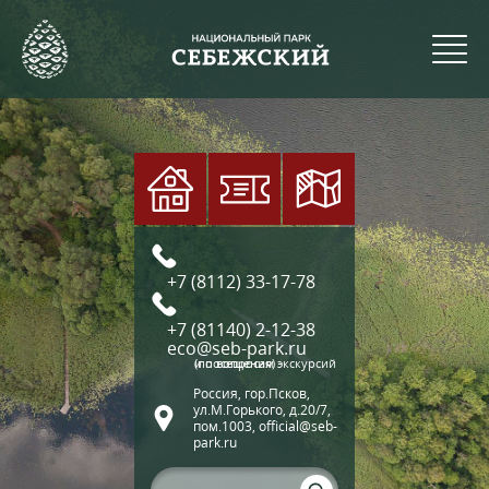
+7 (8112) 33-17-78
+7 (81140) 2-12-38
eco@seb-park.ru
(по вопросам экскурсий и посещения)
Россия, гор.Псков,
ул.М.Горького, д.20/7,
пом.1003, official@seb-
park.ru