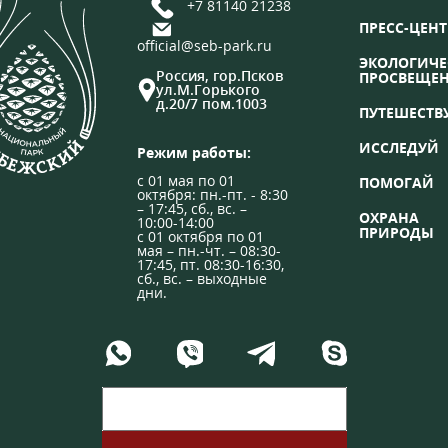
+7 81140 21238
ПРЕСС-ЦЕНТ
official@seb-park.ru
ЭКОЛОГИЧЕ
Россия, гор.Псков
ПРОСВЕЩЕ
ул.М.Горького
д.20/7 пом.1003
ПУТЕШЕСТВ
ИССЛЕДУЙ
Режим работы:
с 01 мая по 01
ПОМОГАЙ
октября: пн.-пт. - 8:30
– 17:45, сб., вс. –
ОХРАНА
10:00-14:00
ПРИРОДЫ
с 01 октября по 01
мая – пн.-чт. – 08:30-
17:45, пт. 08:30-16:30,
сб., вс. – выходные
дни.