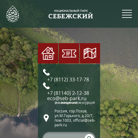
+7 (8112) 33-17-78
+7 (81140) 2-12-38
eco@seb-park.ru
(по вопросам экскурсий и посещения)
Россия, гор.Псков,
ул.М.Горького, д.20/7,
пом.1003, official@seb-
park.ru