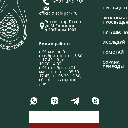
+7 81140 21238
ПРЕСС-ЦЕНТ
official@seb-park.ru
ЭКОЛОГИЧЕ
Россия, гор.Псков
ПРОСВЕЩЕ
ул.М.Горького
д.20/7 пом.1003
ПУТЕШЕСТВ
ИССЛЕДУЙ
Режим работы:
с 01 мая по 01
ПОМОГАЙ
октября: пн.-пт. - 8:30
– 17:45, сб., вс. –
ОХРАНА
10:00-14:00
ПРИРОДЫ
с 01 октября по 01
мая – пн.-чт. – 08:30-
17:45, пт. 08:30-16:30,
сб., вс. – выходные
дни.