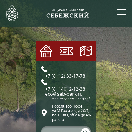
+7 (8112) 33-17-78
+7 (81140) 2-12-38
eco@seb-park.ru
(по вопросам экскурсий и посещения)
Россия, гор.Псков,
ул.М.Горького, д.20/7,
пом.1003, official@seb-
park.ru