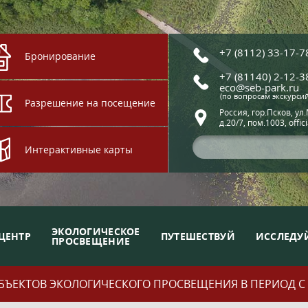
+7 (8112) 33-17-7
Бронирование
+7 (81140) 2-12-3
eco@seb-park.ru
(по вопросам экскурси
Разрешение на посещение
Россия, гор.Псков, ул
д.20/7, пом.1003, offic
Интерактивные карты
ЭКОЛОГИЧЕСКОЕ
ЦЕНТР
ПУТЕШЕСТВУЙ
ИССЛЕДУ
ПРОСВЕЩЕНИЕ
ЪЕКТОВ ЭКОЛОГИЧЕСКОГО ПРОСВЕЩЕНИЯ В ПЕРИОД С 01.