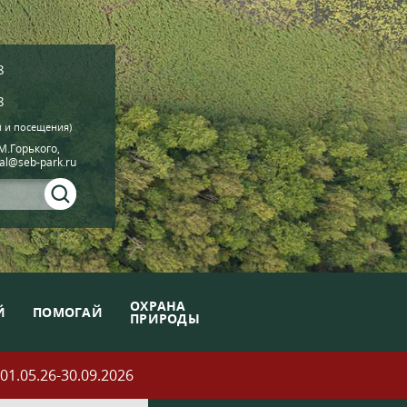
8
8
й и посещения)
.М.Горького,
ial@seb-park.ru
ОХРАНА
Й
ПОМОГАЙ
ПРИРОДЫ
05.26-30.09.2026