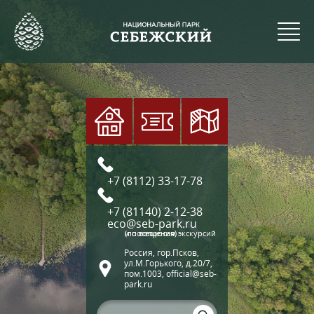
+7 (8112) 33-17-78
+7 (81140) 2-12-38
eco@seb-park.ru
(по вопросам экскурсий и посещения)
Россия, гор.Псков,
ул.М.Горького, д.20/7,
пом.1003, official@seb-
park.ru