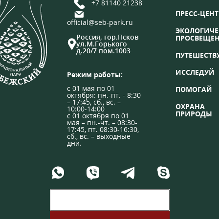
+7 81140 21238
ПРЕСС-ЦЕНТ
official@seb-park.ru
ЭКОЛОГИЧЕ
Россия, гор.Псков
ПРОСВЕЩЕ
ул.М.Горького
д.20/7 пом.1003
ПУТЕШЕСТВ
ИССЛЕДУЙ
Режим работы:
с 01 мая по 01
ПОМОГАЙ
октября: пн.-пт. - 8:30
– 17:45, сб., вс. –
ОХРАНА
10:00-14:00
ПРИРОДЫ
с 01 октября по 01
мая – пн.-чт. – 08:30-
17:45, пт. 08:30-16:30,
сб., вс. – выходные
дни.