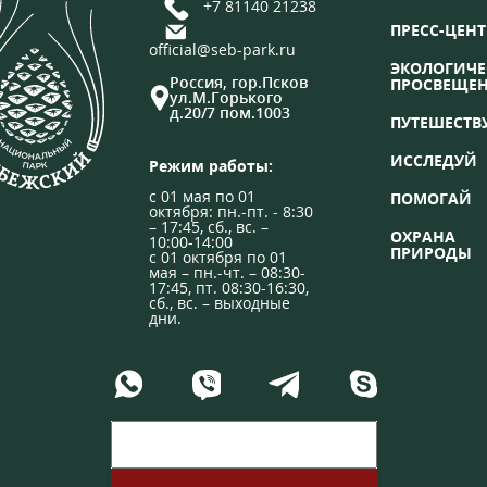
+7 81140 21238
ПРЕСС-ЦЕНТ
official@seb-park.ru
ЭКОЛОГИЧЕ
Россия, гор.Псков
ПРОСВЕЩЕ
ул.М.Горького
д.20/7 пом.1003
ПУТЕШЕСТВ
ИССЛЕДУЙ
Режим работы:
с 01 мая по 01
ПОМОГАЙ
октября: пн.-пт. - 8:30
– 17:45, сб., вс. –
ОХРАНА
10:00-14:00
ПРИРОДЫ
с 01 октября по 01
мая – пн.-чт. – 08:30-
17:45, пт. 08:30-16:30,
сб., вс. – выходные
дни.