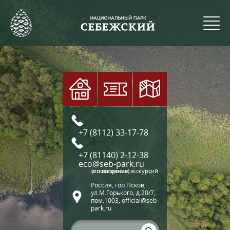
+7 (8112) 33-17-78
+7 (81140) 2-12-38
eco@seb-park.ru
(по вопросам экскурсий и посещения)
Россия, гор.Псков,
ул.М.Горького, д.20/7,
пом.1003, official@seb-
park.ru