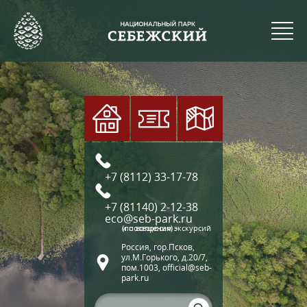
+7 (8112) 33-17-78
+7 (81140) 2-12-38
eco@seb-park.ru
(по вопросам экскурсий и посещения)
Россия, гор.Псков,
ул.М.Горького, д.20/7,
пом.1003, official@seb-
park.ru