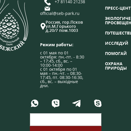
+7 81140 21238
ПРЕСС-ЦЕНТ
official@seb-park.ru
ЭКОЛОГИЧЕ
Россия, гор.Псков
ПРОСВЕЩЕ
ул.М.Горького
д.20/7 пом.1003
ПУТЕШЕСТВ
ИССЛЕДУЙ
Режим работы:
с 01 мая по 01
ПОМОГАЙ
октября: пн.-пт. - 8:30
– 17:45, сб., вс. –
ОХРАНА
10:00-14:00
ПРИРОДЫ
с 01 октября по 01
мая – пн.-чт. – 08:30-
17:45, пт. 08:30-16:30,
сб., вс. – выходные
дни.