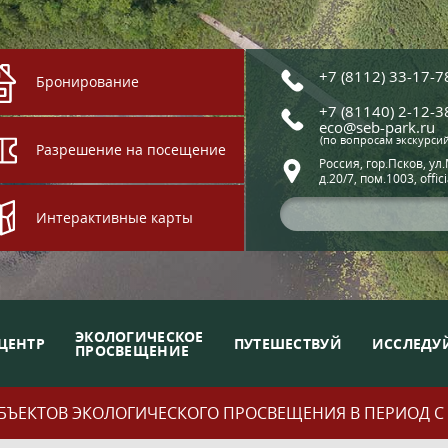
+7 (8112) 33-17-7
Бронирование
+7 (81140) 2-12-3
eco@seb-park.ru
(по вопросам экскурси
Разрешение на посещение
Россия, гор.Псков, ул
д.20/7, пом.1003, offic
Интерактивные карты
ЭКОЛОГИЧЕСКОЕ
ЦЕНТР
ПУТЕШЕСТВУЙ
ИССЛЕДУ
ПРОСВЕЩЕНИЕ
ЪЕКТОВ ЭКОЛОГИЧЕСКОГО ПРОСВЕЩЕНИЯ В ПЕРИОД С 01.