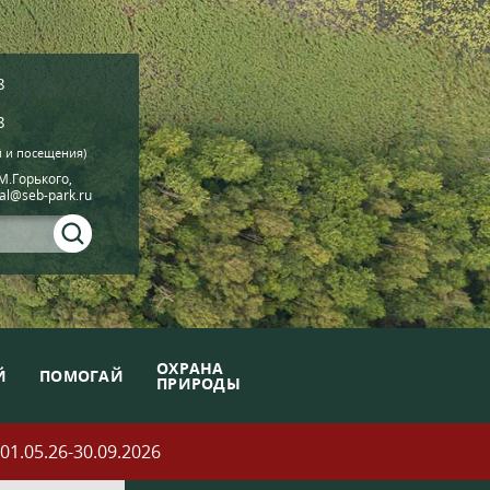
8
8
й и посещения)
.М.Горького,
ial@seb-park.ru
ОХРАНА
Й
ПОМОГАЙ
ПРИРОДЫ
05.26-30.09.2026