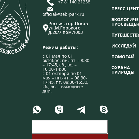
+7 81140 21238
ПРЕСС-ЦЕНТ
official@seb-park.ru
ЭКОЛОГИЧЕ
Россия, гор.Псков
ПРОСВЕЩЕ
ул.М.Горького
д.20/7 пом.1003
ПУТЕШЕСТВ
ИССЛЕДУЙ
Режим работы:
с 01 мая по 01
ПОМОГАЙ
октября: пн.-пт. - 8:30
– 17:45, сб., вс. –
ОХРАНА
10:00-14:00
ПРИРОДЫ
с 01 октября по 01
мая – пн.-чт. – 08:30-
17:45, пт. 08:30-16:30,
сб., вс. – выходные
дни.