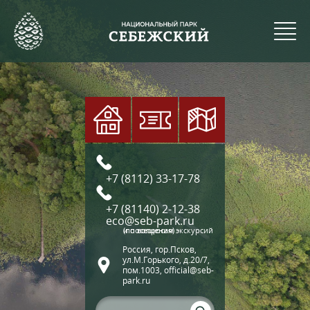
+7 (8112) 33-17-78
+7 (81140) 2-12-38
eco@seb-park.ru
(по вопросам экскурсий и посещения)
Россия, гор.Псков,
ул.М.Горького, д.20/7,
пом.1003, official@seb-
park.ru