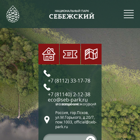
+7 (8112) 33-17-78
+7 (81140) 2-12-38
eco@seb-park.ru
(по вопросам экскурсий и посещения)
Россия, гор.Псков,
ул.М.Горького, д.20/7,
пом.1003, official@seb-
park.ru