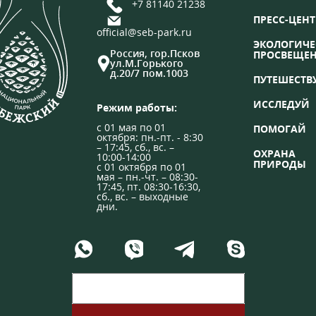
+7 81140 21238
ПРЕСС-ЦЕНТ
official@seb-park.ru
ЭКОЛОГИЧЕ
Россия, гор.Псков
ПРОСВЕЩЕ
ул.М.Горького
д.20/7 пом.1003
ПУТЕШЕСТВ
ИССЛЕДУЙ
Режим работы:
с 01 мая по 01
ПОМОГАЙ
октября: пн.-пт. - 8:30
– 17:45, сб., вс. –
ОХРАНА
10:00-14:00
ПРИРОДЫ
с 01 октября по 01
мая – пн.-чт. – 08:30-
17:45, пт. 08:30-16:30,
сб., вс. – выходные
дни.