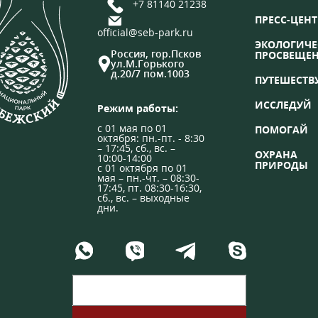
+7 81140 21238
ПРЕСС-ЦЕНТ
official@seb-park.ru
ЭКОЛОГИЧЕ
Россия, гор.Псков
ПРОСВЕЩЕ
ул.М.Горького
д.20/7 пом.1003
ПУТЕШЕСТВ
ИССЛЕДУЙ
Режим работы:
с 01 мая по 01
ПОМОГАЙ
октября: пн.-пт. - 8:30
– 17:45, сб., вс. –
ОХРАНА
10:00-14:00
ПРИРОДЫ
с 01 октября по 01
мая – пн.-чт. – 08:30-
17:45, пт. 08:30-16:30,
сб., вс. – выходные
дни.