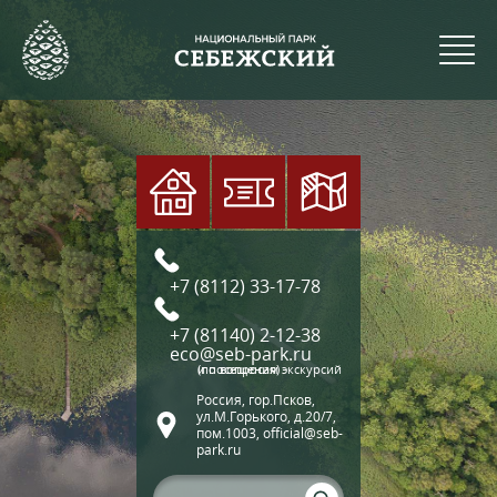
+7 (8112) 33-17-78
+7 (81140) 2-12-38
eco@seb-park.ru
(по вопросам экскурсий и посещения)
Россия, гор.Псков,
ул.М.Горького, д.20/7,
пом.1003, official@seb-
park.ru