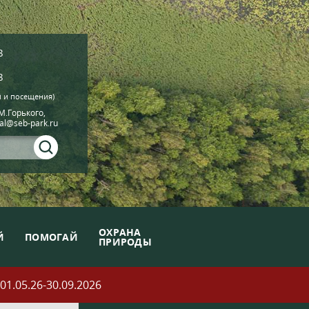
8
8
й и посещения)
.М.Горького,
ial@seb-park.ru
ОХРАНА
Й
ПОМОГАЙ
ПРИРОДЫ
05.26-30.09.2026