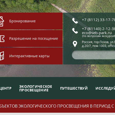
+7 (8112) 33-17-7
Бронирование
+7 (81140) 2-12-3
eco@seb-park.ru
(по вопросам экскурси
Разрешение на посещение
Россия, гор.Псков, ул
д.20/7, пом.1003, offic
Интерактивные карты
ЭКОЛОГИЧЕСКОЕ
ЦЕНТР
ПУТЕШЕСТВУЙ
ИССЛЕДУ
ПРОСВЕЩЕНИЕ
ЪЕКТОВ ЭКОЛОГИЧЕСКОГО ПРОСВЕЩЕНИЯ В ПЕРИОД С 01.