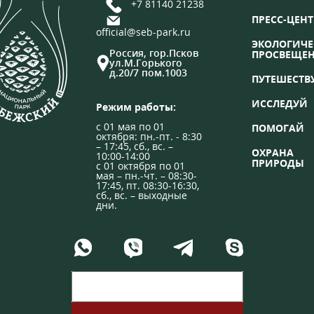
+7 81140 21238
ПРЕСС-ЦЕНТ
official@seb-park.ru
ЭКОЛОГИЧЕ
Россия, гор.Псков
ПРОСВЕЩЕ
ул.М.Горького
д.20/7 пом.1003
ПУТЕШЕСТВ
ИССЛЕДУЙ
Режим работы:
с 01 мая по 01
ПОМОГАЙ
октября: пн.-пт. - 8:30
– 17:45, сб., вс. –
ОХРАНА
10:00-14:00
ПРИРОДЫ
с 01 октября по 01
мая – пн.-чт. – 08:30-
17:45, пт. 08:30-16:30,
сб., вс. – выходные
дни.