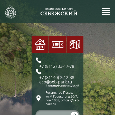
+7 (8112) 33-17-78
+7 (81140) 2-12-38
eco@seb-park.ru
(по вопросам экскурсий и посещения)
Россия, гор.Псков,
ул.М.Горького, д.20/7,
пом.1003, official@seb-
park.ru