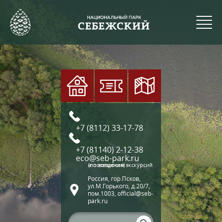
+7 (8112) 33-17-78
+7 (81140) 2-12-38
eco@seb-park.ru
(по вопросам экскурсий и посещения)
Россия, гор.Псков,
ул.М.Горького, д.20/7,
пом.1003, official@seb-
park.ru