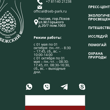
+7 81140 21238
ПРЕСС-ЦЕНТ
official@seb-park.ru
ЭКОЛОГИЧЕ
Россия, гор.Псков
ПРОСВЕЩЕ
ул.М.Горького
д.20/7 пом.1003
ПУТЕШЕСТВ
ИССЛЕДУЙ
Режим работы:
с 01 мая по 01
ПОМОГАЙ
октября: пн.-пт. - 8:30
– 17:45, сб., вс. –
ОХРАНА
10:00-14:00
ПРИРОДЫ
с 01 октября по 01
мая – пн.-чт. – 08:30-
17:45, пт. 08:30-16:30,
сб., вс. – выходные
дни.