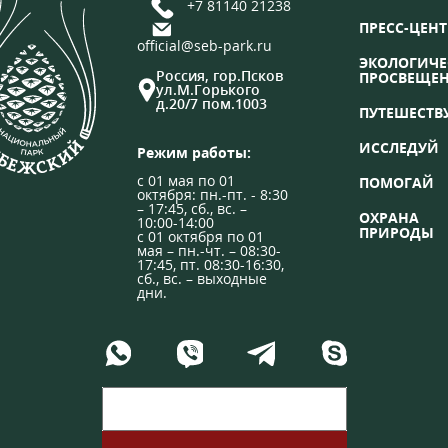
+7 81140 21238
ПРЕСС-ЦЕНТ
official@seb-park.ru
ЭКОЛОГИЧЕ
Россия, гор.Псков
ПРОСВЕЩЕ
ул.М.Горького
д.20/7 пом.1003
ПУТЕШЕСТВ
ИССЛЕДУЙ
Режим работы:
с 01 мая по 01
ПОМОГАЙ
октября: пн.-пт. - 8:30
– 17:45, сб., вс. –
ОХРАНА
10:00-14:00
ПРИРОДЫ
с 01 октября по 01
мая – пн.-чт. – 08:30-
17:45, пт. 08:30-16:30,
сб., вс. – выходные
дни.