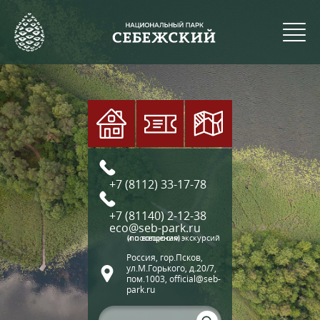
+7 (8112) 33-17-78
+7 (81140) 2-12-38
eco@seb-park.ru
(по вопросам экскурсий и посещения)
Россия, гор.Псков,
ул.М.Горького, д.20/7,
пом.1003, official@seb-
park.ru