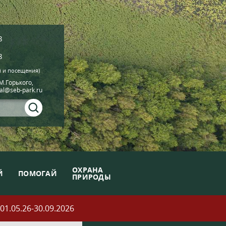
8
8
й и посещения)
.М.Горького,
ial@seb-park.ru
ОХРАНА
Й
ПОМОГАЙ
ПРИРОДЫ
05.26-30.09.2026