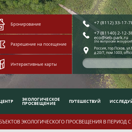
+7 (8112) 33-17-7
Бронирование
+7 (81140) 2-12-3
eco@seb-park.ru
(по вопросам экскурси
Разрешение на посещение
Россия, гор.Псков, ул
д.20/7, пом.1003, offic
Интерактивные карты
ЭКОЛОГИЧЕСКОЕ
ЦЕНТР
ПУТЕШЕСТВУЙ
ИССЛЕДУ
ПРОСВЕЩЕНИЕ
ЪЕКТОВ ЭКОЛОГИЧЕСКОГО ПРОСВЕЩЕНИЯ В ПЕРИОД С 01.