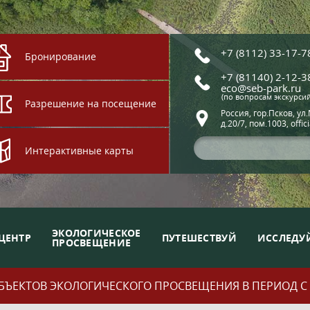
+7 (8112) 33-17-7
Бронирование
+7 (81140) 2-12-3
eco@seb-park.ru
(по вопросам экскурси
Разрешение на посещение
Россия, гор.Псков, ул
д.20/7, пом.1003, offic
Интерактивные карты
ЭКОЛОГИЧЕСКОЕ
ЦЕНТР
ПУТЕШЕСТВУЙ
ИССЛЕДУ
ПРОСВЕЩЕНИЕ
ЪЕКТОВ ЭКОЛОГИЧЕСКОГО ПРОСВЕЩЕНИЯ В ПЕРИОД С 01.