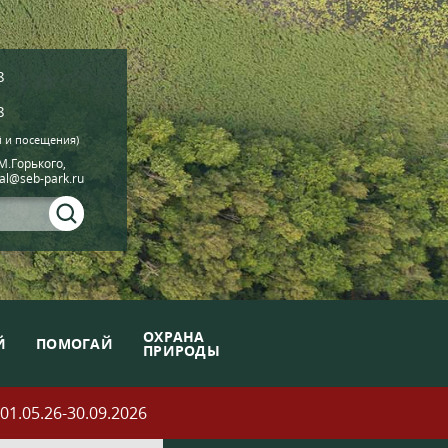
8
8
й и посещения)
.М.Горького,
ial@seb-park.ru
ОХРАНА
Й
ПОМОГАЙ
ПРИРОДЫ
05.26-30.09.2026