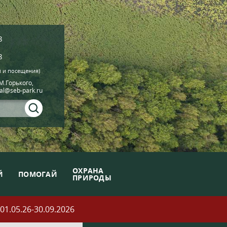
8
8
й и посещения)
.М.Горького,
ial@seb-park.ru
ОХРАНА
Й
ПОМОГАЙ
ПРИРОДЫ
05.26-30.09.2026