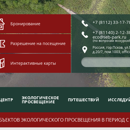
+7 (8112) 33-17-7
Бронирование
+7 (81140) 2-12-3
eco@seb-park.ru
(по вопросам экскурси
Разрешение на посещение
Россия, гор.Псков, ул
д.20/7, пом.1003, offic
Интерактивные карты
ЭКОЛОГИЧЕСКОЕ
ЦЕНТР
ПУТЕШЕСТВУЙ
ИССЛЕДУ
ПРОСВЕЩЕНИЕ
ЪЕКТОВ ЭКОЛОГИЧЕСКОГО ПРОСВЕЩЕНИЯ В ПЕРИОД С 01.