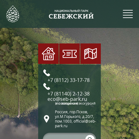
+7 (8112) 33-17-78
+7 (81140) 2-12-38
eco@seb-park.ru
(по вопросам экскурсий и посещения)
Россия, гор.Псков,
ул.М.Горького, д.20/7,
пом.1003, official@seb-
park.ru