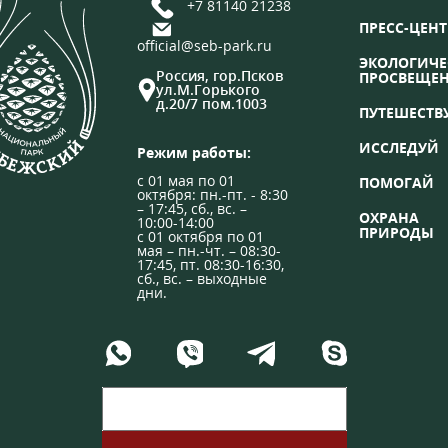
+7 81140 21238
ПРЕСС-ЦЕНТ
official@seb-park.ru
ЭКОЛОГИЧЕ
Россия, гор.Псков
ПРОСВЕЩЕ
ул.М.Горького
д.20/7 пом.1003
ПУТЕШЕСТВ
ИССЛЕДУЙ
Режим работы:
с 01 мая по 01
ПОМОГАЙ
октября: пн.-пт. - 8:30
– 17:45, сб., вс. –
ОХРАНА
10:00-14:00
ПРИРОДЫ
с 01 октября по 01
мая – пн.-чт. – 08:30-
17:45, пт. 08:30-16:30,
сб., вс. – выходные
дни.