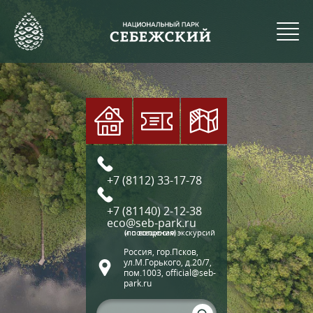
+7 (8112) 33-17-78
+7 (81140) 2-12-38
eco@seb-park.ru
(по вопросам экскурсий и посещения)
Россия, гор.Псков,
ул.М.Горького, д.20/7,
пом.1003, official@seb-
park.ru