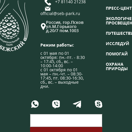
+7 81140 21238
ПРЕСС-ЦЕНТ
official@seb-park.ru
ЭКОЛОГИЧЕ
Россия, гор.Псков
ПРОСВЕЩЕ
ул.М.Горького
д.20/7 пом.1003
ПУТЕШЕСТВ
ИССЛЕДУЙ
Режим работы:
с 01 мая по 01
ПОМОГАЙ
октября: пн.-пт. - 8:30
– 17:45, сб., вс. –
ОХРАНА
10:00-14:00
ПРИРОДЫ
с 01 октября по 01
мая – пн.-чт. – 08:30-
17:45, пт. 08:30-16:30,
сб., вс. – выходные
дни.