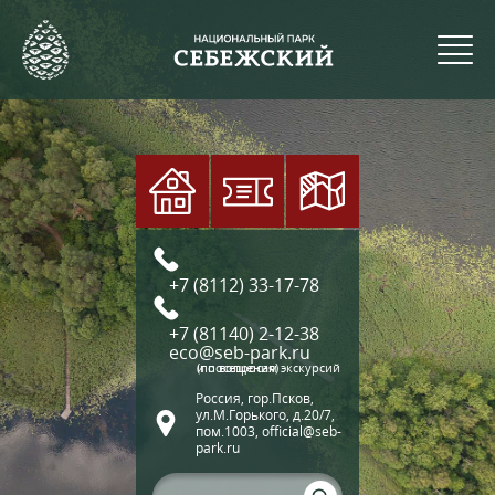
+7 (8112) 33-17-78
+7 (81140) 2-12-38
eco@seb-park.ru
(по вопросам экскурсий и посещения)
Россия, гор.Псков,
ул.М.Горького, д.20/7,
пом.1003, official@seb-
park.ru