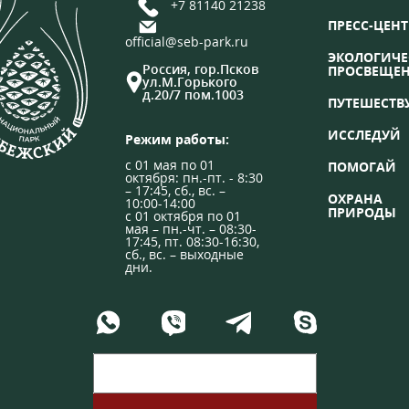
+7 81140 21238
ПРЕСС-ЦЕНТ
official@seb-park.ru
ЭКОЛОГИЧЕ
Россия, гор.Псков
ПРОСВЕЩЕ
ул.М.Горького
д.20/7 пом.1003
ПУТЕШЕСТВ
ИССЛЕДУЙ
Режим работы:
с 01 мая по 01
ПОМОГАЙ
октября: пн.-пт. - 8:30
– 17:45, сб., вс. –
ОХРАНА
10:00-14:00
ПРИРОДЫ
с 01 октября по 01
мая – пн.-чт. – 08:30-
17:45, пт. 08:30-16:30,
сб., вс. – выходные
дни.