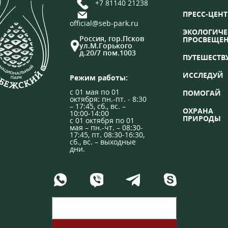
+7 81140 21238
ПРЕСС-ЦЕНТ
official@seb-park.ru
ЭКОЛОГИЧЕ
Россия, гор.Псков
ПРОСВЕЩЕ
ул.М.Горького
д.20/7 пом.1003
ПУТЕШЕСТВ
ИССЛЕДУЙ
Режим работы:
с 01 мая по 01
ПОМОГАЙ
октября: пн.-пт. - 8:30
– 17:45, сб., вс. –
ОХРАНА
10:00-14:00
ПРИРОДЫ
с 01 октября по 01
мая – пн.-чт. – 08:30-
17:45, пт. 08:30-16:30,
сб., вс. – выходные
дни.