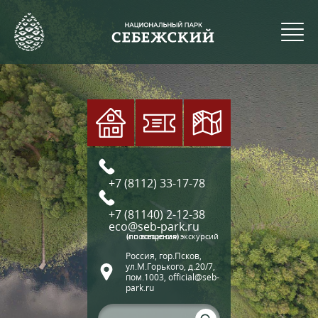
+7 (8112) 33-17-78
+7 (81140) 2-12-38
eco@seb-park.ru
(по вопросам экскурсий и посещения)
Россия, гор.Псков,
ул.М.Горького, д.20/7,
пом.1003, official@seb-
park.ru