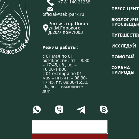
+7 81140 21238
ПРЕСС-ЦЕНТ
official@seb-park.ru
ЭКОЛОГИЧЕ
Россия, гор.Псков
ПРОСВЕЩЕ
ул.М.Горького
д.20/7 пом.1003
ПУТЕШЕСТВ
ИССЛЕДУЙ
Режим работы:
с 01 мая по 01
ПОМОГАЙ
октября: пн.-пт. - 8:30
– 17:45, сб., вс. –
ОХРАНА
10:00-14:00
ПРИРОДЫ
с 01 октября по 01
мая – пн.-чт. – 08:30-
17:45, пт. 08:30-16:30,
сб., вс. – выходные
дни.