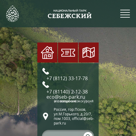
+7 (8112) 33-17-78
+7 (81140) 2-12-38
eco@seb-park.ru
(по вопросам экскурсий и посещения)
Россия, гор.Псков,
ул.М.Горького, д.20/7,
пом.1003, official@seb-
park.ru