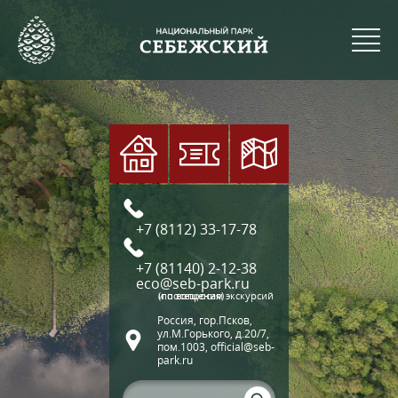
+7 (8112) 33-17-78
+7 (81140) 2-12-38
eco@seb-park.ru
(по вопросам экскурсий и посещения)
Россия, гор.Псков,
ул.М.Горького, д.20/7,
пом.1003, official@seb-
park.ru