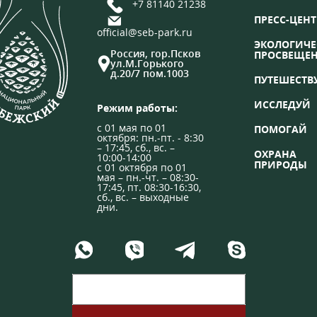
+7 81140 21238
ПРЕСС-ЦЕНТ
official@seb-park.ru
ЭКОЛОГИЧЕ
Россия, гор.Псков
ПРОСВЕЩЕ
ул.М.Горького
д.20/7 пом.1003
ПУТЕШЕСТВ
ИССЛЕДУЙ
Режим работы:
с 01 мая по 01
ПОМОГАЙ
октября: пн.-пт. - 8:30
– 17:45, сб., вс. –
ОХРАНА
10:00-14:00
ПРИРОДЫ
с 01 октября по 01
мая – пн.-чт. – 08:30-
17:45, пт. 08:30-16:30,
сб., вс. – выходные
дни.