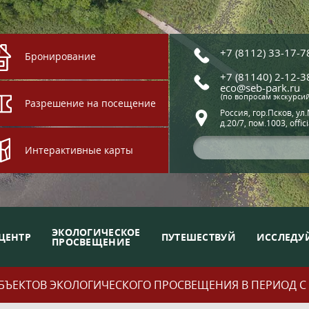
+7 (8112) 33-17-7
Бронирование
+7 (81140) 2-12-3
eco@seb-park.ru
(по вопросам экскурси
Разрешение на посещение
Россия, гор.Псков, ул
д.20/7, пом.1003, offic
Интерактивные карты
ЭКОЛОГИЧЕСКОЕ
ЦЕНТР
ПУТЕШЕСТВУЙ
ИССЛЕДУ
ПРОСВЕЩЕНИЕ
ЪЕКТОВ ЭКОЛОГИЧЕСКОГО ПРОСВЕЩЕНИЯ В ПЕРИОД С 01.