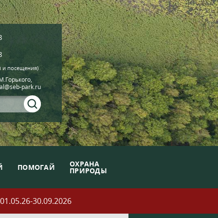
8
8
й и посещения)
.М.Горького,
ial@seb-park.ru
ОХРАНА
Й
ПОМОГАЙ
ПРИРОДЫ
05.26-30.09.2026