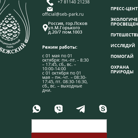
+7 81140 21238
ПРЕСС-ЦЕНТ
official@seb-park.ru
ЭКОЛОГИЧЕ
Россия, гор.Псков
ПРОСВЕЩЕ
ул.М.Горького
д.20/7 пом.1003
ПУТЕШЕСТВ
ИССЛЕДУЙ
Режим работы:
с 01 мая по 01
ПОМОГАЙ
октября: пн.-пт. - 8:30
– 17:45, сб., вс. –
ОХРАНА
10:00-14:00
ПРИРОДЫ
с 01 октября по 01
мая – пн.-чт. – 08:30-
17:45, пт. 08:30-16:30,
сб., вс. – выходные
дни.