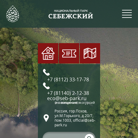
+7 (8112) 33-17-78
+7 (81140) 2-12-38
eco@seb-park.ru
(по вопросам экскурсий и посещения)
Россия, гор.Псков,
ул.М.Горького, д.20/7,
пом.1003, official@seb-
park.ru