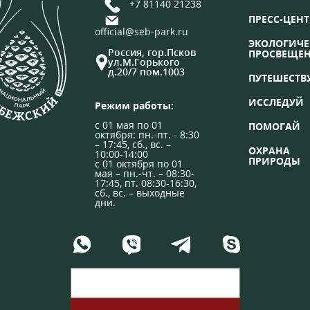
+7 81140 21238
ПРЕСС-ЦЕНТ
official@seb-park.ru
ЭКОЛОГИЧЕ
Россия, гор.Псков
ПРОСВЕЩЕ
ул.М.Горького
д.20/7 пом.1003
ПУТЕШЕСТВ
ИССЛЕДУЙ
Режим работы:
с 01 мая по 01
ПОМОГАЙ
октября: пн.-пт. - 8:30
– 17:45, сб., вс. –
ОХРАНА
10:00-14:00
ПРИРОДЫ
с 01 октября по 01
мая – пн.-чт. – 08:30-
17:45, пт. 08:30-16:30,
сб., вс. – выходные
дни.