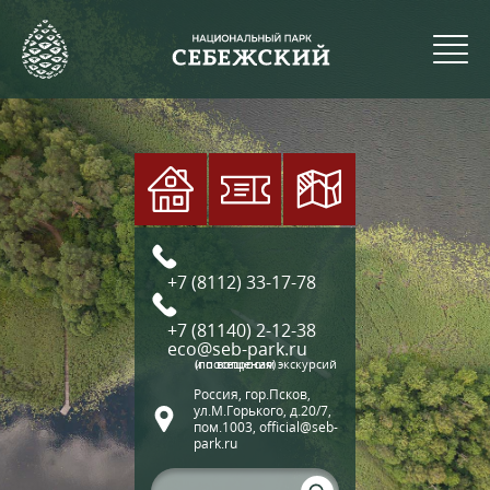
+7 (8112) 33-17-78
+7 (81140) 2-12-38
eco@seb-park.ru
(по вопросам экскурсий и посещения)
Россия, гор.Псков,
ул.М.Горького, д.20/7,
пом.1003, official@seb-
park.ru