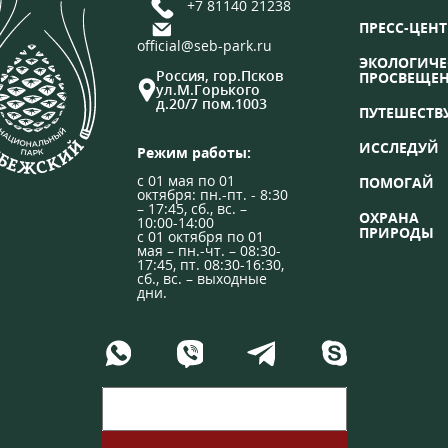
+7 81140 21238
ПРЕСС-ЦЕНТ
official@seb-park.ru
ЭКОЛОГИЧЕ
Россия, гор.Псков
ПРОСВЕЩЕ
ул.М.Горького
д.20/7 пом.1003
ПУТЕШЕСТВ
ИССЛЕДУЙ
Режим работы:
с 01 мая по 01
ПОМОГАЙ
октября: пн.-пт. - 8:30
– 17:45, сб., вс. –
ОХРАНА
10:00-14:00
ПРИРОДЫ
с 01 октября по 01
мая – пн.-чт. – 08:30-
17:45, пт. 08:30-16:30,
сб., вс. – выходные
дни.