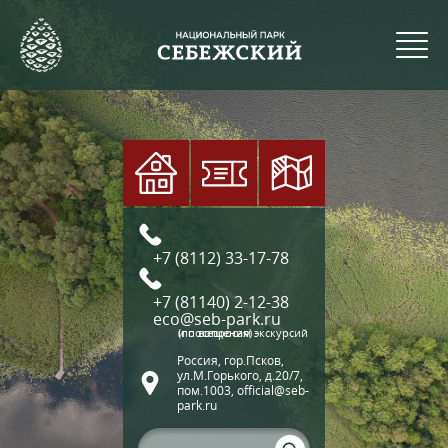
+7 (8112) 33-17-78
+7 (81140) 2-12-38
eco@seb-park.ru
(по вопросам экскурсий и посещения)
Россия, гор.Псков,
ул.М.Горького, д.20/7,
пом.1003, official@seb-
park.ru