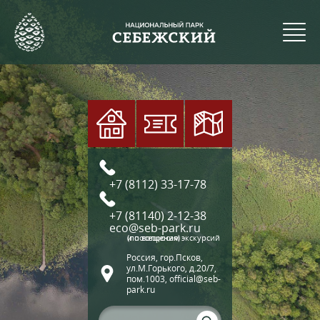
+7 (8112) 33-17-78
+7 (81140) 2-12-38
eco@seb-park.ru
(по вопросам экскурсий и посещения)
Россия, гор.Псков,
ул.М.Горького, д.20/7,
пом.1003, official@seb-
park.ru