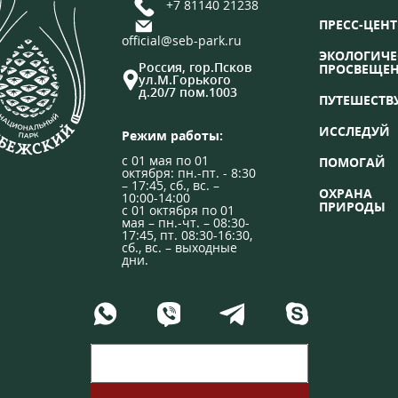
+7 81140 21238
ПРЕСС-ЦЕНТ
official@seb-park.ru
ЭКОЛОГИЧЕ
Россия, гор.Псков
ПРОСВЕЩЕ
ул.М.Горького
д.20/7 пом.1003
ПУТЕШЕСТВ
ИССЛЕДУЙ
Режим работы:
с 01 мая по 01
ПОМОГАЙ
октября: пн.-пт. - 8:30
– 17:45, сб., вс. –
ОХРАНА
10:00-14:00
ПРИРОДЫ
с 01 октября по 01
мая – пн.-чт. – 08:30-
17:45, пт. 08:30-16:30,
сб., вс. – выходные
дни.