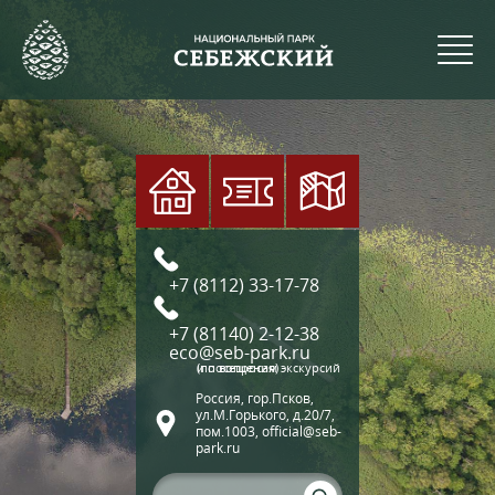
+7 (8112) 33-17-78
+7 (81140) 2-12-38
eco@seb-park.ru
(по вопросам экскурсий и посещения)
Россия, гор.Псков,
ул.М.Горького, д.20/7,
пом.1003, official@seb-
park.ru