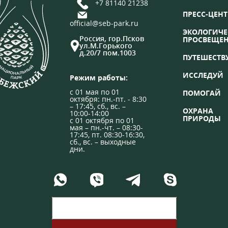
+7 81140 21238
ПРЕСС-ЦЕНТ
official@seb-park.ru
ЭКОЛОГИЧЕ
Россия, гор.Псков
ПРОСВЕЩЕ
ул.М.Горького
д.20/7 пом.1003
ПУТЕШЕСТВ
ИССЛЕДУЙ
Режим работы:
с 01 мая по 01
ПОМОГАЙ
октября: пн.-пт. - 8:30
– 17:45, сб., вс. –
ОХРАНА
10:00-14:00
ПРИРОДЫ
с 01 октября по 01
мая – пн.-чт. – 08:30-
17:45, пт. 08:30-16:30,
сб., вс. – выходные
дни.