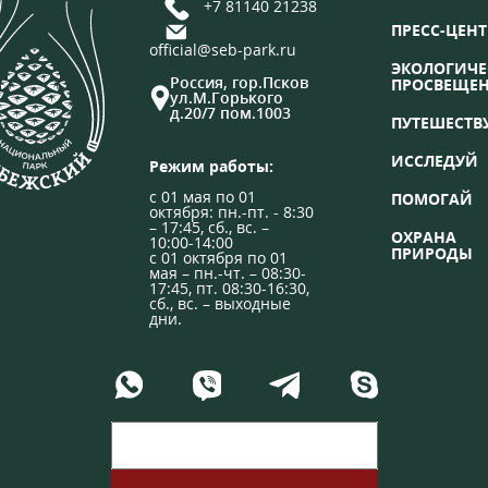
+7 81140 21238
ПРЕСС-ЦЕНТ
official@seb-park.ru
ЭКОЛОГИЧЕ
Россия, гор.Псков
ПРОСВЕЩЕ
ул.М.Горького
д.20/7 пом.1003
ПУТЕШЕСТВ
ИССЛЕДУЙ
Режим работы:
с 01 мая по 01
ПОМОГАЙ
октября: пн.-пт. - 8:30
– 17:45, сб., вс. –
ОХРАНА
10:00-14:00
ПРИРОДЫ
с 01 октября по 01
мая – пн.-чт. – 08:30-
17:45, пт. 08:30-16:30,
сб., вс. – выходные
дни.