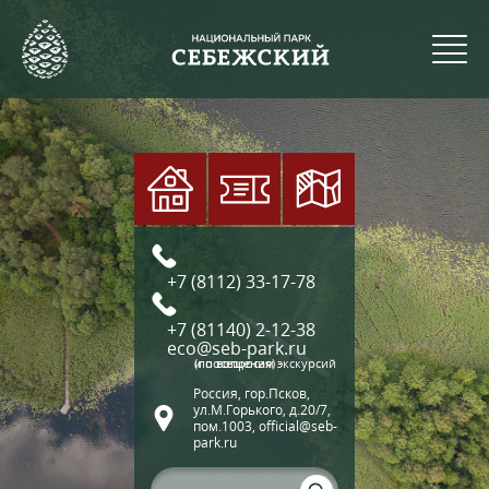
+7 (8112) 33-17-78
+7 (81140) 2-12-38
eco@seb-park.ru
(по вопросам экскурсий и посещения)
Россия, гор.Псков,
ул.М.Горького, д.20/7,
пом.1003, official@seb-
park.ru