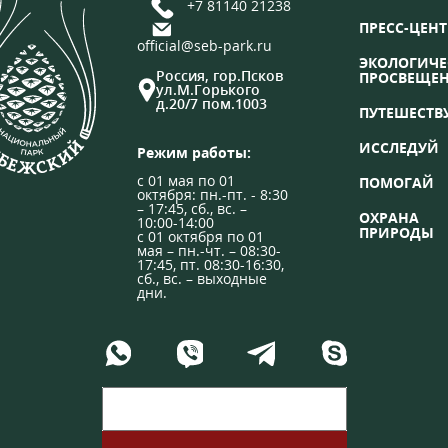
+7 81140 21238
ПРЕСС-ЦЕНТ
official@seb-park.ru
ЭКОЛОГИЧЕ
Россия, гор.Псков
ПРОСВЕЩЕ
ул.М.Горького
д.20/7 пом.1003
ПУТЕШЕСТВ
ИССЛЕДУЙ
Режим работы:
с 01 мая по 01
ПОМОГАЙ
октября: пн.-пт. - 8:30
– 17:45, сб., вс. –
ОХРАНА
10:00-14:00
ПРИРОДЫ
с 01 октября по 01
мая – пн.-чт. – 08:30-
17:45, пт. 08:30-16:30,
сб., вс. – выходные
дни.