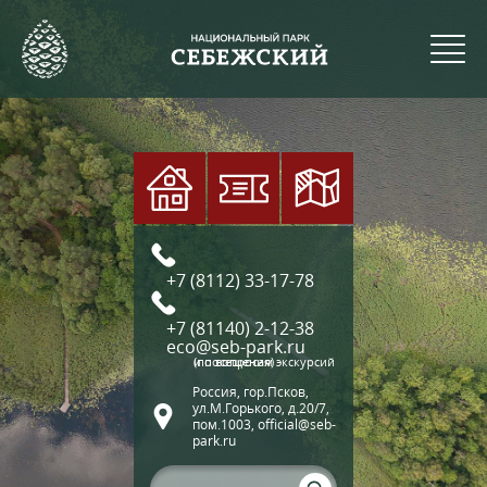
+7 (8112) 33-17-78
+7 (81140) 2-12-38
eco@seb-park.ru
(по вопросам экскурсий и посещения)
Россия, гор.Псков,
ул.М.Горького, д.20/7,
пом.1003, official@seb-
park.ru