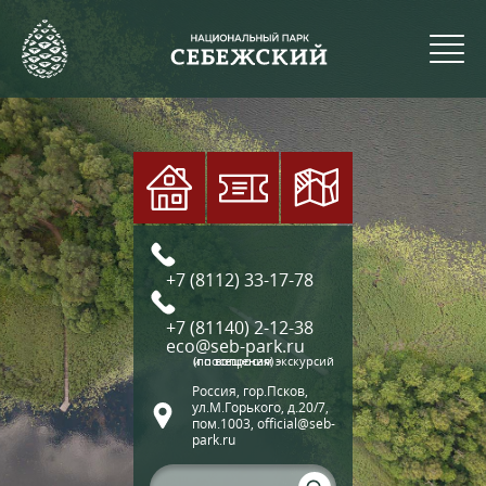
+7 (8112) 33-17-78
+7 (81140) 2-12-38
eco@seb-park.ru
(по вопросам экскурсий и посещения)
Россия, гор.Псков,
ул.М.Горького, д.20/7,
пом.1003, official@seb-
park.ru