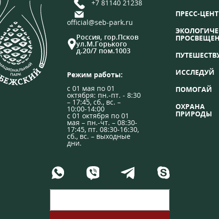
+7 81140 21238
ПРЕСС-ЦЕНТ
official@seb-park.ru
ЭКОЛОГИЧЕ
Россия, гор.Псков
ПРОСВЕЩЕ
ул.М.Горького
д.20/7 пом.1003
ПУТЕШЕСТВ
ИССЛЕДУЙ
Режим работы:
с 01 мая по 01
ПОМОГАЙ
октября: пн.-пт. - 8:30
– 17:45, сб., вс. –
ОХРАНА
10:00-14:00
ПРИРОДЫ
с 01 октября по 01
мая – пн.-чт. – 08:30-
17:45, пт. 08:30-16:30,
сб., вс. – выходные
дни.