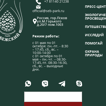
+7 81140 21238
ПРЕСС-ЦЕНТ
official@seb-park.ru
ЭКОЛОГИЧЕ
Россия, гор.Псков
ПРОСВЕЩЕ
ул.М.Горького
д.20/7 пом.1003
ПУТЕШЕСТВ
ИССЛЕДУЙ
Режим работы:
с 01 мая по 01
ПОМОГАЙ
октября: пн.-пт. - 8:30
– 17:45, сб., вс. –
ОХРАНА
10:00-14:00
ПРИРОДЫ
с 01 октября по 01
мая – пн.-чт. – 08:30-
17:45, пт. 08:30-16:30,
сб., вс. – выходные
дни.