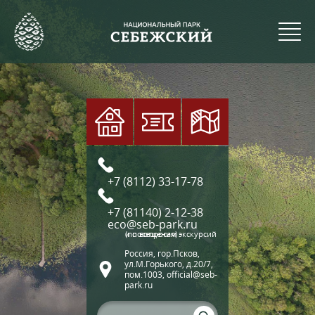
+7 (8112) 33-17-78
+7 (81140) 2-12-38
eco@seb-park.ru
(по вопросам экскурсий и посещения)
Россия, гор.Псков,
ул.М.Горького, д.20/7,
пом.1003, official@seb-
park.ru