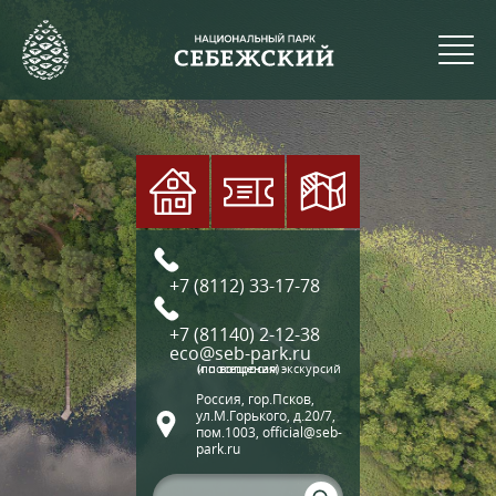
+7 (8112) 33-17-78
+7 (81140) 2-12-38
eco@seb-park.ru
(по вопросам экскурсий и посещения)
Россия, гор.Псков,
ул.М.Горького, д.20/7,
пом.1003, official@seb-
park.ru