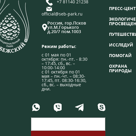
+7 81140 21238
ПРЕСС-ЦЕНТ
official@seb-park.ru
ЭКОЛОГИЧЕ
Россия, гор.Псков
ПРОСВЕЩЕ
ул.М.Горького
д.20/7 пом.1003
ПУТЕШЕСТВ
ИССЛЕДУЙ
Режим работы:
с 01 мая по 01
ПОМОГАЙ
октября: пн.-пт. - 8:30
– 17:45, сб., вс. –
ОХРАНА
10:00-14:00
ПРИРОДЫ
с 01 октября по 01
мая – пн.-чт. – 08:30-
17:45, пт. 08:30-16:30,
сб., вс. – выходные
дни.