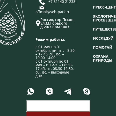
+7 81140 21238
ПРЕСС-ЦЕНТ
official@seb-park.ru
ЭКОЛОГИЧЕ
Россия, гор.Псков
ПРОСВЕЩЕ
ул.М.Горького
д.20/7 пом.1003
ПУТЕШЕСТВ
ИССЛЕДУЙ
Режим работы:
с 01 мая по 01
ПОМОГАЙ
октября: пн.-пт. - 8:30
– 17:45, сб., вс. –
ОХРАНА
10:00-14:00
ПРИРОДЫ
с 01 октября по 01
мая – пн.-чт. – 08:30-
17:45, пт. 08:30-16:30,
сб., вс. – выходные
дни.