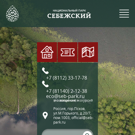
+7 (8112) 33-17-78
+7 (81140) 2-12-38
eco@seb-park.ru
(по вопросам экскурсий и посещения)
Россия, гор.Псков,
ул.М.Горького, д.20/7,
пом.1003, official@seb-
park.ru