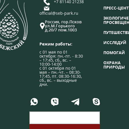
+7 81140 21238
ПРЕСС-ЦЕНТ
official@seb-park.ru
ЭКОЛОГИЧЕ
Россия, гор.Псков
ПРОСВЕЩЕ
ул.М.Горького
д.20/7 пом.1003
ПУТЕШЕСТВ
ИССЛЕДУЙ
Режим работы:
с 01 мая по 01
ПОМОГАЙ
октября: пн.-пт. - 8:30
– 17:45, сб., вс. –
ОХРАНА
10:00-14:00
ПРИРОДЫ
с 01 октября по 01
мая – пн.-чт. – 08:30-
17:45, пт. 08:30-16:30,
сб., вс. – выходные
дни.