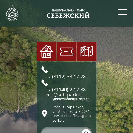
+7 (8112) 33-17-78
+7 (81140) 2-12-38
eco@seb-park.ru
(по вопросам экскурсий и посещения)
Россия, гор.Псков,
ул.М.Горького, д.20/7,
пом.1003, official@seb-
park.ru