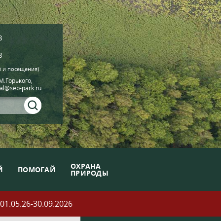
8
8
й и посещения)
.М.Горького,
ial@seb-park.ru
ОХРАНА
Й
ПОМОГАЙ
ПРИРОДЫ
05.26-30.09.2026