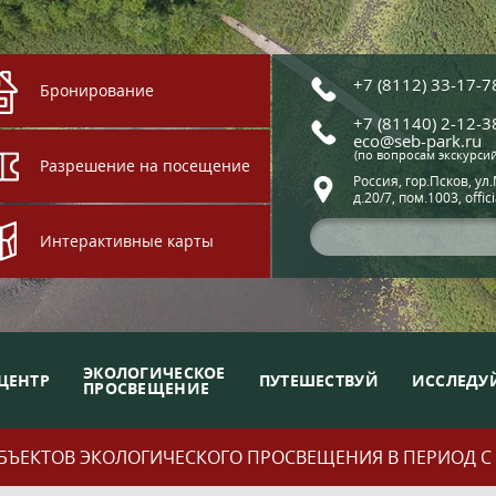
+7 (8112) 33-17-7
Бронирование
+7 (81140) 2-12-3
eco@seb-park.ru
(по вопросам экскурси
Разрешение на посещение
Россия, гор.Псков, ул
д.20/7, пом.1003, offic
Интерактивные карты
ЭКОЛОГИЧЕСКОЕ
ЦЕНТР
ПУТЕШЕСТВУЙ
ИССЛЕДУ
ПРОСВЕЩЕНИЕ
ЪЕКТОВ ЭКОЛОГИЧЕСКОГО ПРОСВЕЩЕНИЯ В ПЕРИОД С 01.