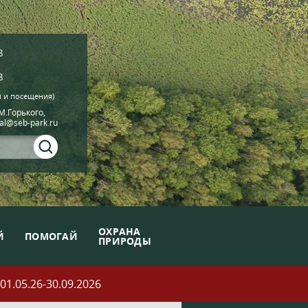
8
8
й и посещения)
.М.Горького,
ial@seb-park.ru
ОХРАНА
Й
ПОМОГАЙ
ПРИРОДЫ
05.26-30.09.2026