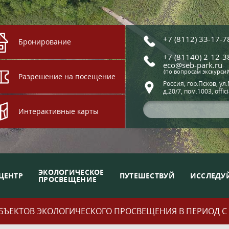
+7 (8112) 33-17-7
Бронирование
+7 (81140) 2-12-3
eco@seb-park.ru
(по вопросам экскурси
Разрешение на посещение
Россия, гор.Псков, ул
д.20/7, пом.1003, offic
Интерактивные карты
ЭКОЛОГИЧЕСКОЕ
ЦЕНТР
ПУТЕШЕСТВУЙ
ИССЛЕДУ
ПРОСВЕЩЕНИЕ
ЪЕКТОВ ЭКОЛОГИЧЕСКОГО ПРОСВЕЩЕНИЯ В ПЕРИОД С 01.