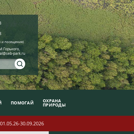
8
8
й и посещения)
.М.Горького,
ial@seb-park.ru
ОХРАНА
Й
ПОМОГАЙ
ПРИРОДЫ
05.26-30.09.2026