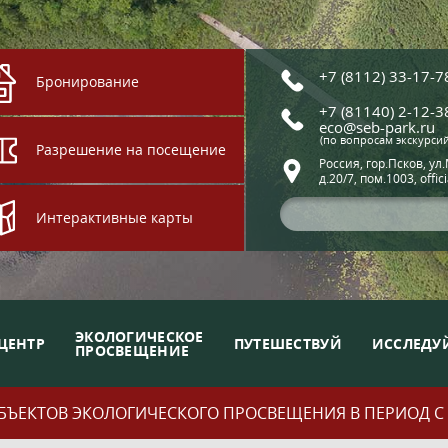
+7 (8112) 33-17-7
Бронирование
+7 (81140) 2-12-3
eco@seb-park.ru
(по вопросам экскурси
Разрешение на посещение
Россия, гор.Псков, ул
д.20/7, пом.1003, offic
Интерактивные карты
ЭКОЛОГИЧЕСКОЕ
ЦЕНТР
ПУТЕШЕСТВУЙ
ИССЛЕДУ
ПРОСВЕЩЕНИЕ
ЪЕКТОВ ЭКОЛОГИЧЕСКОГО ПРОСВЕЩЕНИЯ В ПЕРИОД С 01.