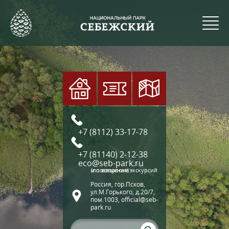
+7 (8112) 33-17-78
+7 (81140) 2-12-38
eco@seb-park.ru
(по вопросам экскурсий и посещения)
Россия, гор.Псков,
ул.М.Горького, д.20/7,
пом.1003, official@seb-
park.ru