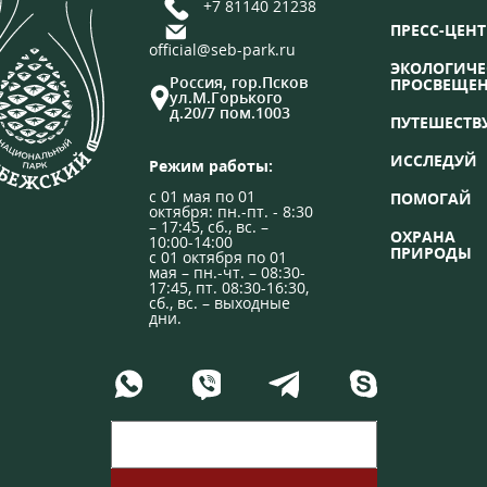
+7 81140 21238
ПРЕСС-ЦЕНТ
official@seb-park.ru
ЭКОЛОГИЧЕ
Россия, гор.Псков
ПРОСВЕЩЕ
ул.М.Горького
д.20/7 пом.1003
ПУТЕШЕСТВ
ИССЛЕДУЙ
Режим работы:
с 01 мая по 01
ПОМОГАЙ
октября: пн.-пт. - 8:30
– 17:45, сб., вс. –
ОХРАНА
10:00-14:00
ПРИРОДЫ
с 01 октября по 01
мая – пн.-чт. – 08:30-
17:45, пт. 08:30-16:30,
сб., вс. – выходные
дни.