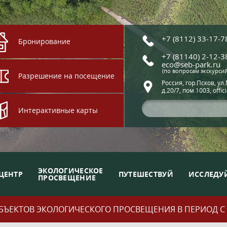
+7 (8112) 33-17-7
Бронирование
+7 (81140) 2-12-3
eco@seb-park.ru
(по вопросам экскурси
Разрешение на посещение
Россия, гор.Псков, ул
д.20/7, пом.1003, offic
Интерактивные карты
ЭКОЛОГИЧЕСКОЕ
ЦЕНТР
ПУТЕШЕСТВУЙ
ИССЛЕДУ
ПРОСВЕЩЕНИЕ
ЪЕКТОВ ЭКОЛОГИЧЕСКОГО ПРОСВЕЩЕНИЯ В ПЕРИОД С 01.