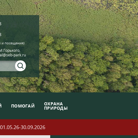
8
8
й и посещения)
.М.Горького,
ial@seb-park.ru
ОХРАНА
Й
ПОМОГАЙ
ПРИРОДЫ
05.26-30.09.2026