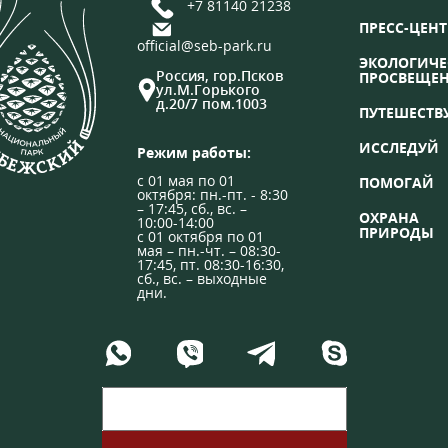
+7 81140 21238
ПРЕСС-ЦЕНТ
official@seb-park.ru
ЭКОЛОГИЧЕ
Россия, гор.Псков
ПРОСВЕЩЕ
ул.М.Горького
д.20/7 пом.1003
ПУТЕШЕСТВ
ИССЛЕДУЙ
Режим работы:
с 01 мая по 01
ПОМОГАЙ
октября: пн.-пт. - 8:30
– 17:45, сб., вс. –
ОХРАНА
10:00-14:00
ПРИРОДЫ
с 01 октября по 01
мая – пн.-чт. – 08:30-
17:45, пт. 08:30-16:30,
сб., вс. – выходные
дни.