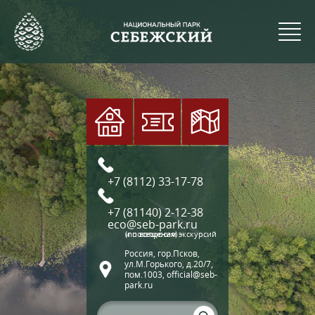
+7 (8112) 33-17-78
+7 (81140) 2-12-38
eco@seb-park.ru
(по вопросам экскурсий и посещения)
Россия, гор.Псков,
ул.М.Горького, д.20/7,
пом.1003, official@seb-
park.ru