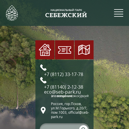
+7 (8112) 33-17-78
+7 (81140) 2-12-38
eco@seb-park.ru
(по вопросам экскурсий и посещения)
Россия, гор.Псков,
ул.М.Горького, д.20/7,
пом.1003, official@seb-
park.ru