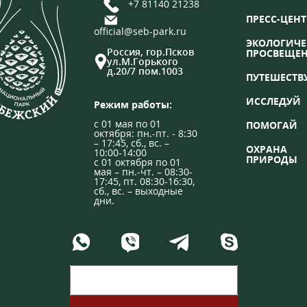
+7 81140 21238
ПРЕСС-ЦЕНТ
official@seb-park.ru
ЭКОЛОГИЧЕ
Россия, гор.Псков
ПРОСВЕЩЕ
ул.М.Горького
д.20/7 пом.1003
ПУТЕШЕСТВ
ИССЛЕДУЙ
Режим работы:
с 01 мая по 01
ПОМОГАЙ
октября: пн.-пт. - 8:30
– 17:45, сб., вс. –
ОХРАНА
10:00-14:00
ПРИРОДЫ
с 01 октября по 01
мая – пн.-чт. – 08:30-
17:45, пт. 08:30-16:30,
сб., вс. – выходные
дни.